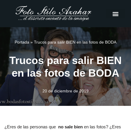
Saltar
al
contenido
Portada
»
Trucos para salir BIEN en las fotos de BODA
Trucos para salir BIEN
en las fotos de BODA
20 de diciembre de 2019
¿Eres de las personas que
no sale bien
en las fotos? ¿Eres