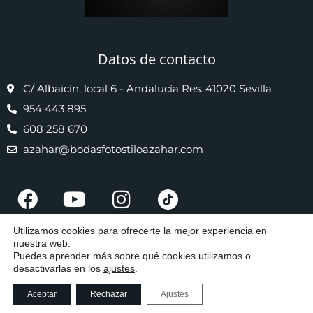
Datos de contacto
C/ Albaicín, local 6 - Andalucía Res. 41020 Sevilla
954 443 895
608 258 670
azahar@bodasfotostiloazahar.com
Utilizamos cookies para ofrecerte la mejor experiencia en
nuestra web.
Puedes aprender más sobre qué cookies utilizamos o
desactivarlas en los
ajustes
.
© 2019 Reportajes fotográficos de bodas, bautizos y comuniones Foto Stilo
Azahar | Política de privacidad de datos | Política de Cookies Trabajamos en
Sevilla y provincia, desplazándonos a todas las localidades, como Alcalá de
Aceptar
Rechazar
Ajustes
Guadaíra, Dos Hermanas, Mairena del Alcor, Bormujos, Gines, La Puebla del Río,
Pilas, Santiponce, Umbrete, etc.